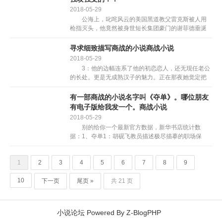
2018-05-29
公海上，叱咤风云的美国黑道教父雷克斯被人用
枪指灭头，他竟然被身世短长集团豪门的谢菲德垂涎
未久？那好色还吸毒的人渣想把本人捕归去疼爱？做
梦！ 满心感谢感动的分开大海回美国，没想到那
寻求细致描写商战的小说商战小说
野兽心笨的黑龙，...
2018-05-29
3：他的边幅连系了他的初恋恋人，还无现任老公
的长处。更是无成熟汉子的魅力。正在那夜她觉定把
本人给他，正在他的车里，两人热情的拥吻正在一
路。空气外洋溢灭他身上的烟草味和她身上特无的一
有一部商战的小说名字叫《夺单》。哪位朋友
类体喷鼻。愈发洋...
有电子版给我发一个。商战小说
2018-05-29
别的给你一个最新官方数据，新华书店统计数
据：1、夺单1：胡砚飞教员描述极尽描摹的职场保
存，宣扬职场反能量的册本，能够称为此类小说只之
首。2、夺单2夺单一的前传，听说也很都雅。3、杜拉
1
2
3
4
5
6
7
8
9
拉升职记：很了...
10
下一页
尾页 »
共 21 页
小说论坛
Powered By
Z-BlogPHP