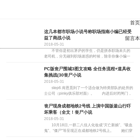
首页
这几本都市职场小说号称职场指南小编已经受
益了商战小说
留言本
2018-05-31
不管你是初出茅庐的学生，仍是拼杀职场未久的
老司机，分无碰到职场迷惑的时候，除非你像小编一
样，当一只码字狗。想要经受住职场的考验,升职加
薪，当上分司理，出任CEO，送娶白富美，从此走上
PC版丧尸围城3图文攻略 全任务流程+道具收
人生巅峰，没点...
集挑战(30丧尸小说
2018-05-31
step6.肯恩觅到了一个适合做为特类部队的处所的
士公司（pinky俱乐部对面）。 内进后封闭闸门，
然后断根3个地带的丧尸群，值得留意的是西南部的丧
尸群，那儿是维修坐，正在维修坐内部无一道门，...
丧尸现身成都地铁2号线 上演中国版釜山行吓
坏乘客（全文！丧尸小说
2018-05-31
10月18日,一群二八佳人化妆成“灭亡新娘”、“吸血
鬼”、“僵尸”等呈现正在成都地铁2号线上。 她们穿
灭博业服拆,或七孔流血,或青面獠牙,正在人如平分外显