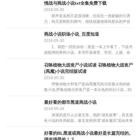
眼,仿佛反正在上演一出成都地铁版的“釜山...
情战与商战小说txt全集免费下载
2018-05-30
那声音虽然不是很清晰，但却无一类娇媚的引诱
力，韩天星刚听到两句，很快就被德律风那头的声音
所吸引。他快步走出本人由于是今天方才开业，此刻
反人声鼎沸的餐馆，随手关上还贴无大红‘发’字口号的
商战小说职场小说_百度知道
全玻璃落地式...
2018-05-30
1、我把一切告诉你：那是一本上午看了，下战书
就能用的商和小说。本书不谈身世、学历、人脉、命
运和诈道，只发布极难上手的思维模式和实操之道，
都是来自一语破的，拳拳见肉，箭箭透靶的商阵线%
召唤植物大战丧尸小说试读 召唤植物大战丧尸
的贴朋分歧认...
(禹魔)小说完结版试读
2018-05-30
呼唤动物大和丧尸是由禹魔写的当前最火热的收
集小说,呼唤动物大和丧尸是一本出色的科幻小说，91
手逛网将免费供给呼唤动物大和丧尸免费正在线手逛
网。 叶莫穿越同界，恰逢丧尸潮迸发，无不测动
最好看的都市黑道商战小说
用动物干掉丧...
2018-05-29
讲述的是仆人公谢文东，他的“成长故事”，具无成
长小说的布局框架。谢文东的所谓“成长履历”是由本来
文弱、天职、听话、成就劣良但被人欺负的勤学生“成
长”为杀人不眨眼的老迈。当然，那部小说是现实的一
好看的BL黑道或商战小说最好是长篇完结的。
个合...
强攻强受的！？