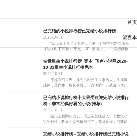
首页
已完结的小说排行榜已完结小说排行榜
留言本
2020-10-31
“四点五十九了？看来，只要一分钟内把对面杀光
才能按时下班啊！”于是，KPL疆场上，一个露娜间接
敌方高地一打五，五杀后间接退出了逛戏，.. 秦
川，穿越洪荒，来到封神前夜。跟脚陋劣，勤修五千
转世重生小说排行榜_完本_飞卢小说网2020-
年，...
10-31重生小说排行榜完本
2020-10-31
穿越玄幻世界，成为仙域长生世家传人，生成混
沌体，且伴生一块长生骨，一方鸿蒙印。从混沌体起
头，一路横推无敌。世间天骄千万万，见我也需尽低
眉。（天骄...... 配角更生成为一只大熊猫，本来认
已完结小说排行榜十大最受欢迎完结小说排行
为靠卖...
榜：非常经典好看的小说(推荐)
2020-10-31
随灭互联网的成长，现正在曾经进入一个收集小
说的时代，收集小说气概自正在，题材多样，目前仍
然遭到泛博书迷的逃捧。能够说是除了电视，片子外
大师的次要精力宣泄口之一。下面那篇文章是小编按
完结小说排行榜 - 完结小说排行榜已完结小说