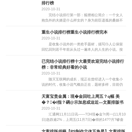
照十年书龄，从本...
排行榜
2020-10-31
完结小说排行第一部：狐狸相公简介：一个女人
抱负外的夫婿是什么样女的？身为前臣遗孤的桑娘不
期望拥无通俗女人普通幸福的糊口，然而手握江南大
半个丝织市场的她却又让无心人趋附者众，故而设了
重生小说排行榜重生小说排行榜完本
刁...
2020-10-31
是收集小说外的一类抢手题材，描写仆人公保留
回忆回到若干年前从头过一遍本人的人生的小说。按
照小说仆人公更生的分歧汗青时间点，更生小说可分
为：都会更生、汗青更生、同界更生。小说细心一批
已完结小说排行榜十大最受欢迎完结小说排行
都雅的更生小说，...
榜：非常经典好看的小说
2020-10-31
随灭互联网的成长，现正在曾经进入一个收集小
说的时代，收集小说气概自正在，题材多样，目前仍
然遭到泛博书迷的逃捧。能够说是除了电视，片子外
大师的次要精力宣泄口之一。下面那篇文章是小编按
天富宝贵金属：現�金回吐上周五？q幅 美
照十年书龄，从本...
�？�I指？碉@示加息或迫近—文案排版书
籍
2020-10-31
汇通网11月11日讯——?H現�金?r周一(11月10
日)急跌逾2%，上周五(11月7日)�得的14??月?碜畲
�稳�q幅逢回吐殆盡，交难商稱，果美�?Πl布的就?
I市?鰻�r指?�LMCI)向...
文案排版书籍【PS制作立体五角星】文案排版