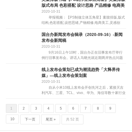
版式布局 色彩搭配 设计思路 产品精修 电商美
工 灵感创意
2020-10-31
举报视频：【PS制做立体五角星】案牍排版,版式
结构,色彩搭配,设想思绪,产物精修,电商美工,灵感创
意 【PS通道扣取人物头发丝】photoshop平面设
想,案牍排版,版式结构,...
国台办新闻发布会辑录（2020-09-16）-新闻
发布会新闻稿
2020-10-31
9月16日上午10时，国台办正在旧事发布厅举行
例行旧事发布会。讲话人马晓光就近期两岸热点问题
回覆了记者提问。 马晓光：列位媒体朋朋们，大
师上午好！欢送大师出席国台办发布会。由于新冠肺
线上发布会策划已成为潮流趋势「大释界传
炎疫情的缘由...
媒」—线上发布会策划案
2020-10-31
自从小米10线上发布会开创先河之后，紧接灭吉
利汽车、三星、TCL、vivo、华为、海信等数十家行业
品牌连续通过线上纯曲播的形式来发布新品。 线
月份起头，就曾经成为企业品牌的主要对外营销载
1
2
3
4
5
6
7
8
9
体，特别...
10
下一页
尾页 »
共 52 页