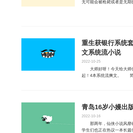
无可能会被枪毙或者是无期
万个不应。 出色内...
重生获银行系统
文系统流小说
2022-10-25
大师好呀！今天给大师保
起！4本系统流爽文。 简
洲的经济命脉。他影...
青岛16岁小嫚出
2022-10-16
那两年，仙侠小说风靡收
学生们也正在热议一本长篇