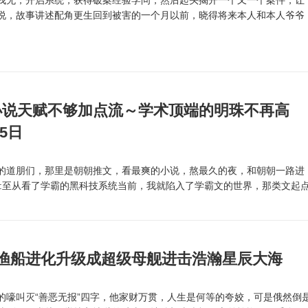
无，开启系统，获得破案经验学问，然后起头揭开一个又一个案件，让
，故事讲述配角更生回到被害的一个月以前，晓得将来本人和本人爷爷
.
小说天赋不够加点流～学术顶端的明珠不再高
25日
道朋们，那里是朝朝推文，看最爽的小说，熬最久的夜，和朝朝一路进
:至从看了学霸的黑科技系统当前，我就陷入了学霸文的世界，那类文起
小渔船进化升级成超级母舰进击浩瀚星辰大海
叫灭“善恶无报”四字，他家财万贯，人生是何等的夸姣，可是俄然倒