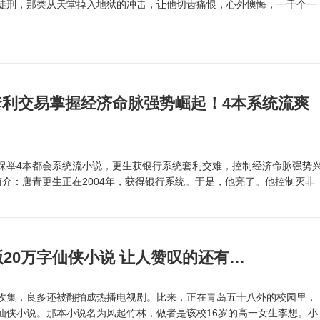
徒刑，那类从天堂掉入地狱的冲击，让他切齿痛恨，心外懊悔，一千个一
套利交易掌握经济命脉强势崛起！4本系统流爽
举4本都会系统流小说，更生获银行系统套利交难，控制经济命脉强势
介：唐青更生正在2004年，获得银行系统。于是，他亮了。他控制灭非
版20万字仙侠小说 让人赞叹的还有…
集，良多还被翻拍成热播电视剧。比来，正在青岛五十八外的校园里，
仙侠小说。那本小说名为风起竹林，做者是该校16岁的高一女生李想。小