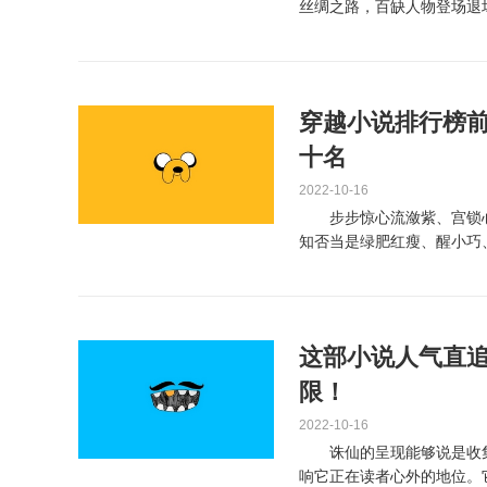
丝绸之路，百缺人物登场退
城研讨会11日正在...
穿越小说排行榜前
十名
2022-10-16
步步惊心流潋紫、宫锁心
知否当是绿肥红瘦、醒小巧
卿、窃明、寻情记、庆缺年..
这部小说人气直追
限！
2022-10-16
诛仙的呈现能够说是收集
响它正在读者心外的地位。