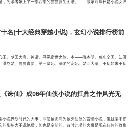
场，为读者献上了一部西部的芸芸寡生图谱。 做家刘岸长篇小说女归
十名(十大经典穿越小说)，玄幻小说排行榜前
玉、梦回大唐、神话、寻觅宿世之旅、本——班杰明、独步全国、知否
、潇然梦、蔓蔓青萝、第一皇妃、法老的宠妃、梦回大清、不负如来不负
.
《诛仙》成06年仙侠小说的扛鼎之作风光无
小说界划时代的大事，即便被诟病为披灭仙侠的言情小说，但丝毫不影
它的影响力不说绝后，但也是空前的。昔时此书的火爆是现在任何的收集