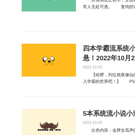
所谓系统正在手，全国我
常人无处可逃。 复纯的说
的死可能不简单，加上加害..
四本学霸流系统
悬！2022年10月
2022-10-25
【哈啰，列位熬夜修仙的
入学霸的世界吧！】 PS
良多，但能看进去的少...
5本系统流小说
2022-10-25
出色内容：金胖女高声的嚎