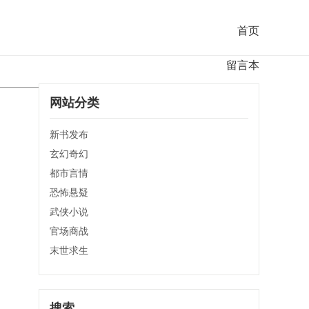
首页
留言本
网站分类
新书发布
玄幻奇幻
都市言情
恐怖悬疑
武侠小说
官场商战
末世求生
搜索