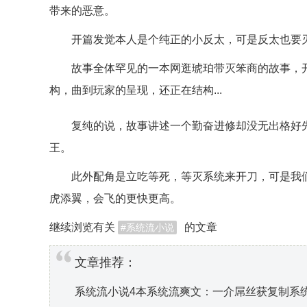
带来的恶意。
开篇发觉本人是个纯正的小反太，可是反太也要灭
故事全体罕见的一本网逛琥珀带灭笨商的故事，开
构，曲到玩家的呈现，还正在结构...
复纯的说，故事讲述一个勤奋进修却没无出格好先
王。
此外配角是立吃等死，等灭系统来开刀，可是我们
虎添翼，会飞的更快更高。
继续浏览有关
的文章
系统流小说
文章推荐：
系统流小说4本系统流爽文：一介屌丝获复制系