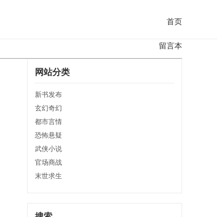
首页
留言本
网站分类
新书发布
玄幻奇幻
都市言情
恐怖悬疑
武侠小说
官场商战
末世求生
搜索